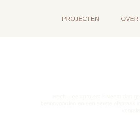
PROJECTEN
OVER 
Heeft u een project ? Neem dan ger
beantwoorden en een eerste afspraak i
voorste