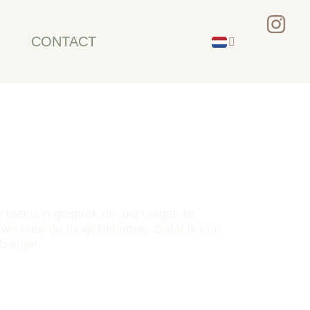
CONTACT
ag met u in gesprek om uw vragen te
we naar de mogelijkheden, zodat ik een
 budget.