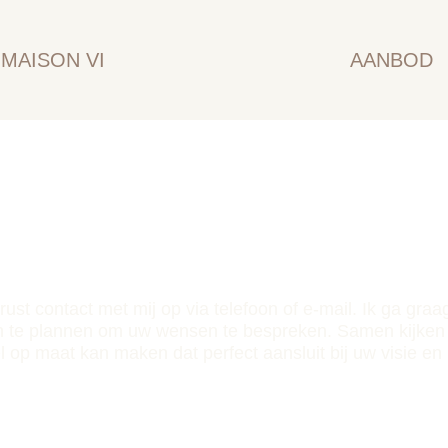
MAISON VI
AANBOD
ust contact met mij op via telefoon of e-mail. Ik ga gra
n te plannen om uw wensen te bespreken. Samen kijken 
l op maat kan maken dat perfect aansluit bij uw visie en